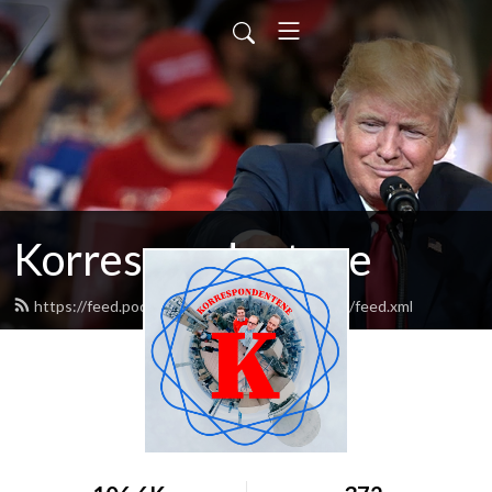
Korrespondentene
https://feed.podbean.com/korrespondentene/feed.xml