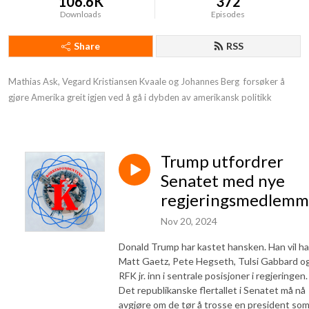
106.6K
372
Downloads
Episodes
Share
RSS
Mathias Ask, Vegard Kristiansen Kvaale og Johannes Berg  forsøker å 
gjøre Amerika greit igjen ved å gå i dybden av amerikansk politikk
Trump utfordrer
Senatet med nye
regjeringsmedlemm
Nov 20, 2024
Donald Trump har kastet hansken. Han vil ha
Matt Gaetz, Pete Hegseth, Tulsi Gabbard o
RFK jr. inn i sentrale posisjoner i regjeringen.
Det republikanske flertallet i Senatet må nå
avgjøre om de tør å trosse en president so